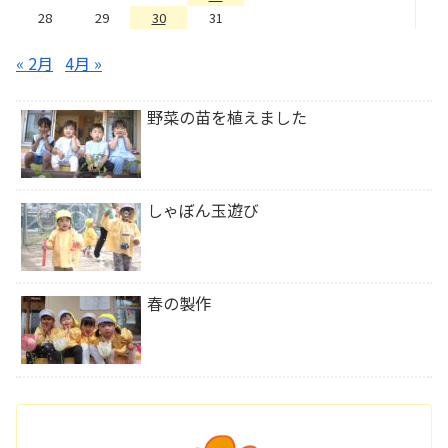
28
29
30
31
« 2月
4月 »
野菜の苗を植えました
しゃぼん玉遊び
春の製作