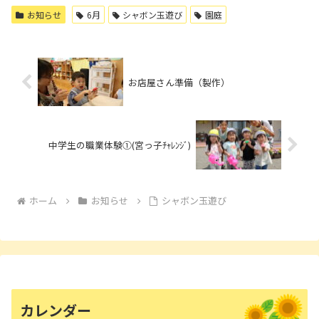
お知らせ
6月
シャボン玉遊び
園庭
お店屋さん準備（製作）
中学生の職業体験①(宮っ子ﾁｬﾚﾝｼﾞ)
ホーム
お知らせ
シャボン玉遊び
カレンダー