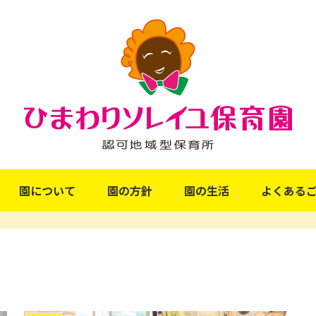
園について
園の方針
園の生活
よくある